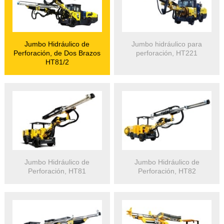
Jumbo Hidráulico de
Jumbo hidráulico para
Perforación, de Dos Brazos
perforación, HT221
HT81/2
Jumbo Hidráulico de
Jumbo Hidráulico de
Perforación, HT81
Perforación, HT82