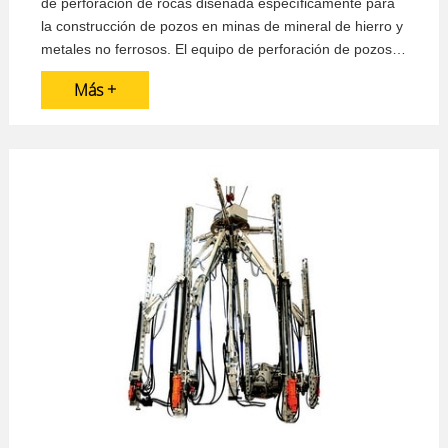
de perforación de rocas diseñada específicamente para
la construcción de pozos en minas de mineral de hierro y
metales no ferrosos. El equipo de perforación de pozos
es una excelente opción para proyectos de minería y
Más +
construcción subterránea en los que no se puede recurrir
a otros métodos de perforación debido a limitaciones
técnicas o económicas.