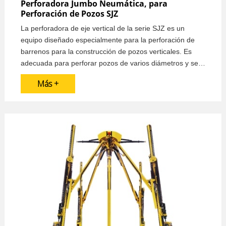
Perforadora Jumbo Neumática, para
Perforación de Pozos SJZ
La perforadora de eje vertical de la serie SJZ es un
equipo diseñado especialmente para la perforación de
barrenos para la construcción de pozos verticales. Es
adecuada para perforar pozos de varios diámetros y se
caracteriza por su funcionamiento flexible, su
Más +
posicionamiento preciso, su seguridad y su fiabilidad.