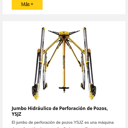
Más +
de manera eficiente.
Jumbo Hidráulico de Perforación de Pozos,
YSJZ
El jumbo de perforación de pozos YSJZ es una máquina