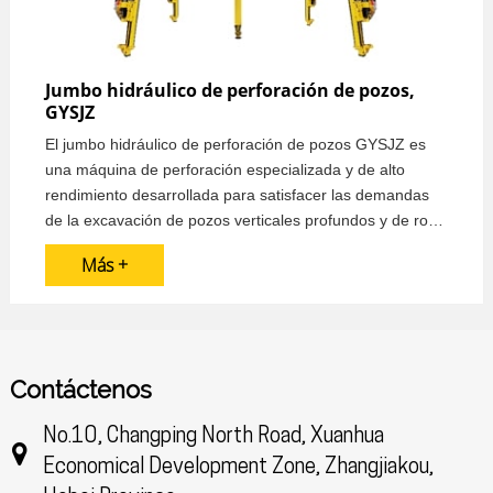
Jumbo hidráulico de perforación de pozos,
GYSJZ
El jumbo hidráulico de perforación de pozos GYSJZ es
una máquina de perforación especializada y de alto
rendimiento desarrollada para satisfacer las demandas
de la excavación de pozos verticales profundos y de roca
dura. La maquinaria de perforación está impulsada por
Más +
un robusto motor de 132kW y equipada con tres
derivadores hidráulicos de alta resistencia, lo que le
permite manejar diámetros de perforación de 4 a 6
metros.
Contáctenos
No.10, Changping North Road, Xuanhua
Economical Development Zone, Zhangjiakou,