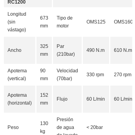
RC1200
Longitud
673
Tipo de
(sin
OMS125
OMS160
mm
motor
vástago)
325
Par
Ancho
490 N.m
610 N.m
mm
(210bar)
Apotema
90
Velocidad
330 rpm
270 rpm
(vertical)
mm
(70bar)
Apotema
152
Flujo
60 L/min
60 L/min
(horizontal)
mm
Presión
130
Peso
de agua
< 20bar
kg