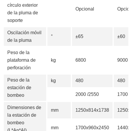
círculo exterior
Opcional
Opcio
de la pluma de
soporte
Oscilación móvil
°
±65
±60
de la pluma
Peso de la
plataforma de
kg
6800
9000
perforación
Peso de la
kg
480
480
estación de
2000 /2550
1700 
bombeo
Dimensiones de
mm
1250x814x1738
1250x
la estación de
bombeo
mm
1700x960x2450
1440x
(L*An*Al)