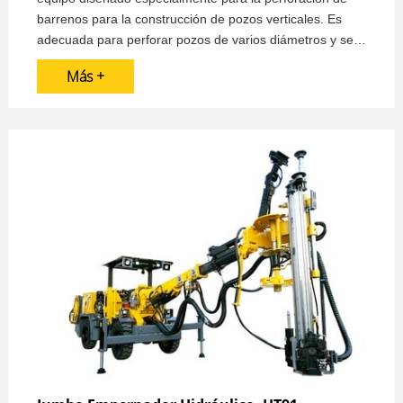
barrenos para la construcción de pozos verticales. Es
adecuada para perforar pozos de varios diámetros y se
caracteriza por su funcionamiento flexible, su
Más +
posicionamiento preciso, su seguridad y su fiabilidad.