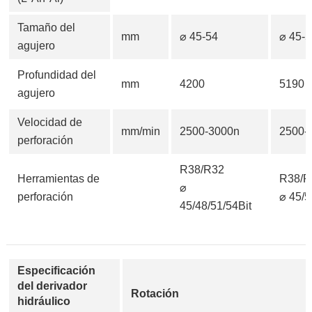
Tamaño del
mm
⌀ 45-54
⌀ 45-
agujero
Profundidad del
mm
4200
5190
agujero
Velocidad de
mm/min
2500-3000n
2500-
perforación
R38/R32
Herramientas de
R38/R
⌀
perforación
⌀ 45/5
45/48/51/54Bit
Especificación
del derivador
Rotación
hidráulico