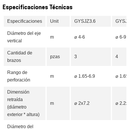
Especificaciones Técnicas
Especificaciones
Unit
GYSJZ3.6
GYSJZ
Diámetro del eje
m
⌀ 4-6
⌀ 6-9
vertical
Cantidad de
pzas
3
4
brazos
Rango de
m
⌀ 1.65-6.9
⌀ 1.65
perforación
Dimensión
retraída
m
⌀ 2x7.2
⌀ 2.2x
(diámetro
exterior * altura)
Diámetro del