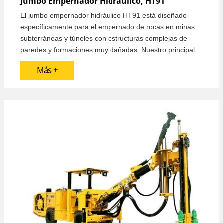
Jumbo Empernador Hidráulico, HT91
El jumbo empernador hidráulico HT91 está diseñado
específicamente para el empernado de rocas en minas
subterráneas y túneles con estructuras complejas de
paredes y formaciones muy dañadas. Nuestro principal
objetivo es garantizar la seguridad y la calidad de la
Más +
instalación de los pernos. El jumbo empernador de alto
rendimiento garantiza la seguridad y la comodidad del
operador durante los trabajos subterráneos.