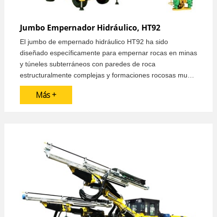
Jumbo Empernador Hidráulico, HT92
El jumbo de empernado hidráulico HT92 ha sido
diseñado específicamente para empernar rocas en minas
y túneles subterráneos con paredes de roca
estructuralmente complejas y formaciones rocosas muy
dañadas. Nuestro principal objetivo es garantizar la
Más +
seguridad y la calidad de la instalación de los pernos.
Nuestro jumbo empernador minero de alto rendimiento
garantiza la seguridad y la comodidad del operario
durante los trabajos subterráneos.