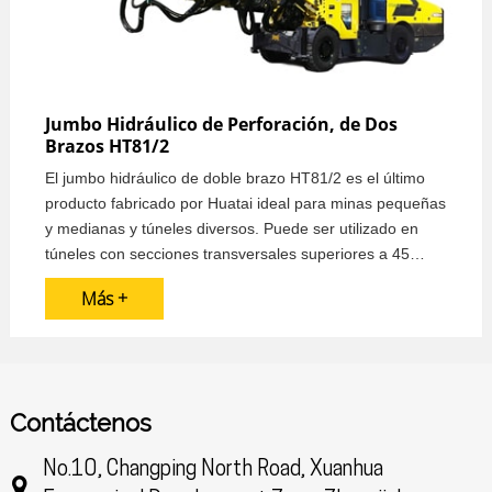
Jumbo Hidráulico de Perforación, de Dos
Brazos HT81/2
El jumbo hidráulico de doble brazo HT81/2 es el último
producto fabricado por Huatai ideal para minas pequeñas
y medianas y túneles diversos. Puede ser utilizado en
túneles con secciones transversales superiores a 45
metros cuadrados.
Más +
El jumbo hidráulico de doble brazo utiliza un sistema de
perforación de rocas totalmente hidráulico y un
dispositivo “anti-jamming” para garantizar un
funcionamiento eficaz y rápido.
Contáctenos
No.10, Changping North Road, Xuanhua